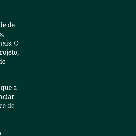
de da
s,
nais. O
rojeto,
de
 que a
nciar
ce de
a