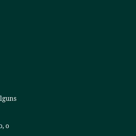
alguns
, o