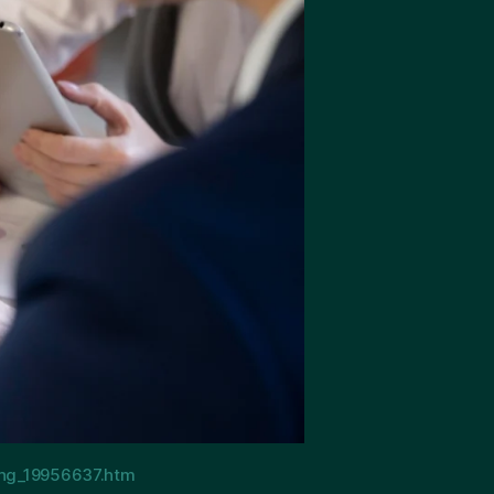
ing_19956637.htm