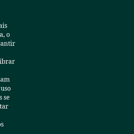
ais
a, o
rantir
librar
ssam
 uso
s se
tar
os