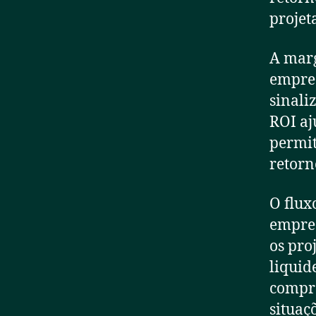
projet
A marg
empres
sinali
ROI aj
permit
retorn
O flux
empres
os pro
liquid
compro
situaç