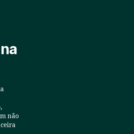
 na
da
,
dem não
nceira