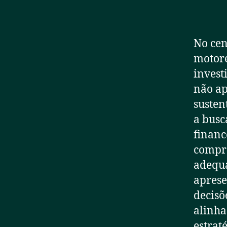
No cen
motore
invest
não ap
susten
a busc
financ
compro
adequa
aprese
decisõ
alinha
estraté