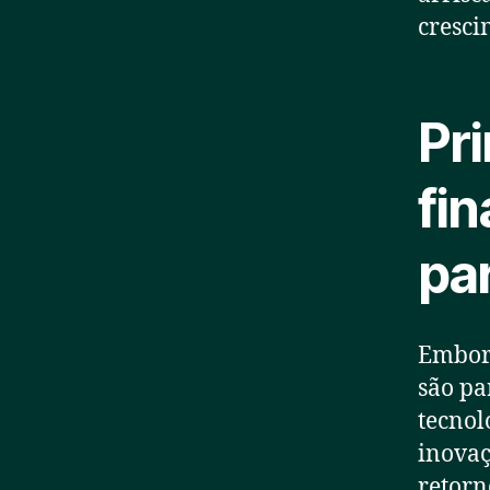
cresci
Pri
fin
pa
Embora
são pa
tecnol
inovaç
retorn