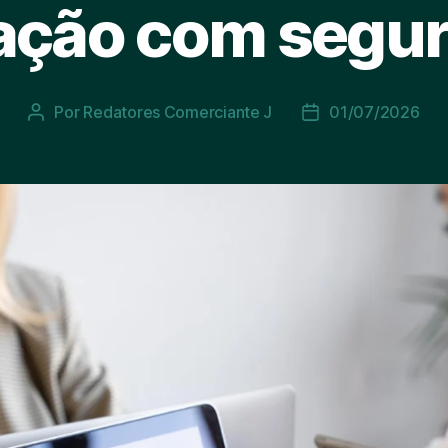
ação com segu
Por
Redatores Comerciante J
01/07/2026
Autor
Data
do
de
post
publicação