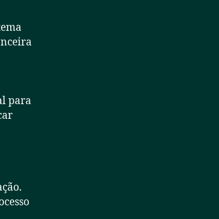
stema
anceira
al para
car
ação.
ocesso