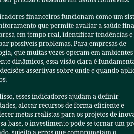
a ser precisa e baseada em dados confiáveis.
icadores financeiros funcionam como um si
itoramento que permite avaliar a saúde fin
resa em tempo real, identificar tendências e
par possíveis problemas. Para empresas de
ogia, que muitas vezes operam em ambientes
nte dinâmicos, essa visão clara é fundament
decisões assertivas sobre onde e quando apli
os.
isso, esses indicadores ajudam a definir
dades, alocar recursos de forma eficiente e
lecer metas realistas para os projetos de inov
sa base, o investimento pode se tornar um pr
ado, sujeito a erros que comprometam o