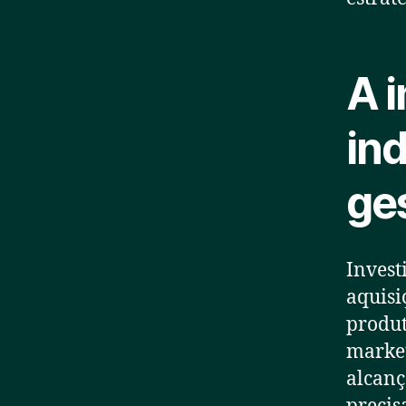
A 
ind
ge
Invest
aquisi
produt
market
alcanç