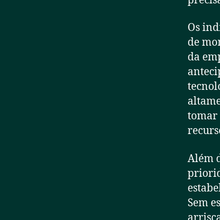
precis
Os ind
de mon
da emp
anteci
tecnol
altame
tomar 
recurs
Além d
priori
estabe
Sem es
arrisc