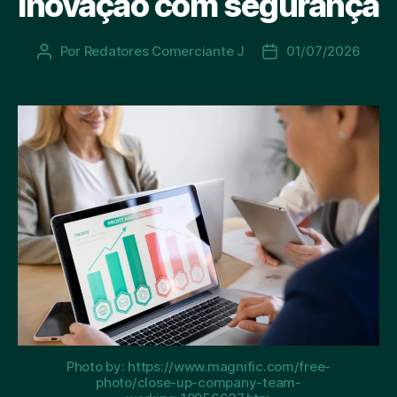
inovação com segurança
Por
Redatores Comerciante J
01/07/2026
Autor
Data
do
de
post
publicação
Photo by: https://www.magnific.com/free-
photo/close-up-company-team-