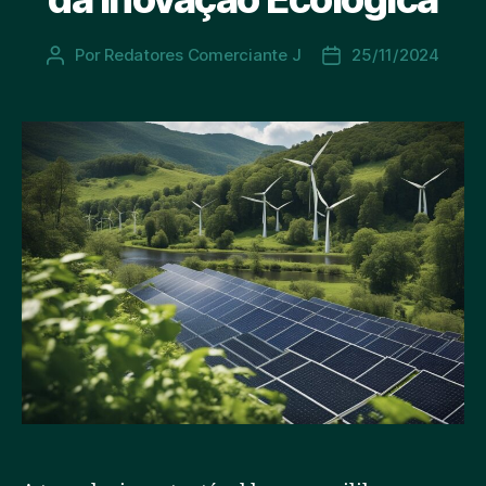
Por
Redatores Comerciante J
25/11/2024
Autor
Data
do
de
post
publicação